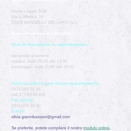
Sedi in Provincia di LECCO:
Studio Legale SGB
Via V. Alfieri n. 18
23826 MANDELLO DEL LARIO (Lc)
Sedi in Provincia di CAGLIARI
Orari di ricevimento su appuntamento:
dal lunedì al venerdì
mattino: dalle 09.00 alle 13.00
pomeriggio: dalle 15.00 alle 19.00
Telefono ufficio e per fissare appuntamenti:
0331/158.65.35
cell:377/53.56.696
Fax ufficio:
0331/158.14.40
E-mail
silvia.giannibassani@gmail.com
Se preferite, potete compilare il nostro
modulo online
.