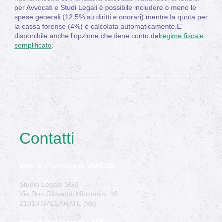
per Avvocati e Studi Legali è possibile includere o meno le
spese generali (12,5% su diritti e onorari) mentre la quota per
la cassa forense (4%) è calcolata automaticamente.E'
disponibile anche l'opzione che tiene conto del
regime fiscale
semplificato
.
Contatti
Sedi in Provincia di VARESE:
Studio Legale SGB
Via Don Giovanni Minzoni n. 16
21013 GALLARATE (Va)