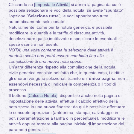
Cliccando su
[Imposta le Attività]
si aprirà la pagina da cui è
possibile selezionare le voci della notula; se avete "spuntato"
l'opzione "
Seleziona tutte
", le voci appariranno tutte
automaticamente selezionate.
Naturalmente, come per la notula generica, è possibile
modificare le quantià e le tariffe di ciascuna attività,
deselezionare quelle inutilizzate e specificare le eventuali
spese esenti e non esenti.
NOTA: una volta confermata la selezione delle attività il
modello scelto non potrà essere cambiato fino alla
compilazione di una nuova nota spese.
Un'altra differenza rispetto alla compilazione della notula
civile generica consiste nel fatto che, in questo caso, i diritti e
gli onorari vengono selezionati tramite un'
unica pagina
, non
essendovi necessità di indicare la competenza o il tipo di
processo.
Il bottone
[Calcola Notula]
, disponibile anche nella pagina di
impostazione delle attività, effettua il calcolo effettivo della
nota spese in una nuova finestra: da qui è possibile effettuare
le consuete operazioni (anteprima, stampa, salvataggio in
pdf, riparametrazione a tariffa o in percentuale), modificare le
attività oppure tornare alla pagina iniziale di impostazione dei
parametri generali.