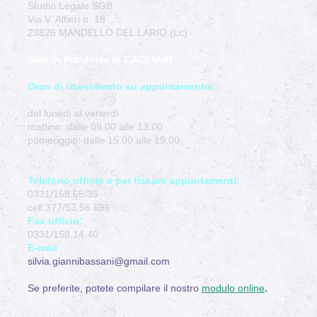
Studio Legale SGB
Via V. Alfieri n. 18
23826 MANDELLO DEL LARIO (Lc)
Sedi in Provincia di CAGLIARI
Orari di ricevimento su appuntamento:
dal lunedì al venerdì
mattino: dalle 09.00 alle 13.00
pomeriggio: dalle 15.00 alle 19.00
Telefono ufficio e per fissare appuntamenti:
0331/158.65.35
cell:377/53.56.696
Fax ufficio:
0331/158.14.40
E-mail
silvia.giannibassani@gmail.com
Se preferite, potete compilare il nostro
modulo online
.