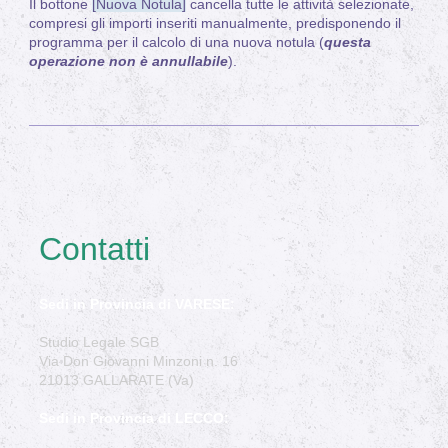
Il bottone
[Nuova Notula]
cancella tutte le attività selezionate,
compresi gli importi inseriti manualmente, predisponendo il
programma per il calcolo di una nuova notula (
questa
operazione non è annullabile
).
Contatti
Sedi in Provincia di VARESE:
Studio Legale SGB
Via Don Giovanni Minzoni n. 16
21013 GALLARATE (Va)
Sedi in Provincia di LECCO: