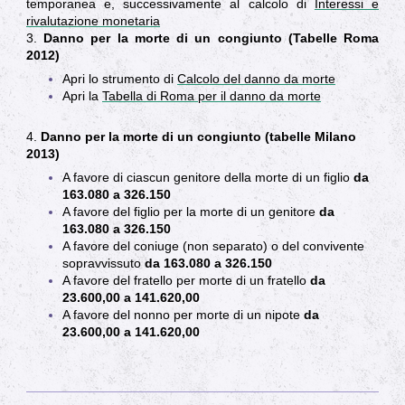
temporanea e, successivamente al calcolo di
Interessi e
rivalutazione monetaria
3.
Danno per la morte di un congiunto (Tabelle Roma
2012)
Apri lo strumento di
Calcolo del danno da morte
Apri la
Tabella di Roma per il danno da morte
4.
Danno per la morte di un congiunto (tabelle Milano
2013)
A favore di ciascun genitore della morte di un figlio
da
163.080 a 326.150
A favore del figlio per la morte di un genitore
da
163.080 a 326.150
A favore del coniuge (non separato) o del convivente
sopravvissuto
da 163.080 a 326.150
A favore del fratello per morte di un fratello
da
23.600,00 a 141.620,00
A favore del nonno per morte di un nipote
da
23.600,00 a 141.620,00