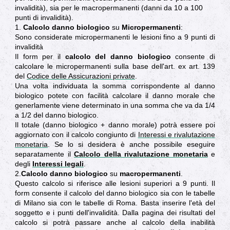
invalidità), sia per le macropermanenti (danni da 10 a 100
punti di invalidità).
1.
Calcolo danno biologico
su
Micropermanenti
:
Sono considerate micropermanenti le lesioni fino a 9 punti di
invalidità
Il form per il
calcolo del danno biologico
consente di
calcolare le micropermanenti sulla base dell'art. ex art. 139
del
Codice delle Assicurazioni private
.
Una volta individuata la somma corrispondente al danno
biologico potete con facilità calcolare il danno morale che
generlamente viene determinato in una somma che va da 1/4
a 1/2 del danno biologico.
Il totale (danno biologico + danno morale) potrà essere poi
aggiornato con il calcolo congiunto di
Interessi e rivalutazione
monetaria
. Se lo si desidera è anche possibile eseguire
separatamente il
Calcolo della rivalutazione monetaria
e
degli
Interessi legali
.
2.
Calcolo danno biologico
su
macropermanenti
.
Questo calcolo si riferisce alle lesioni superiori a 9 punti. Il
form consente il calcolo del danno biologico sia con le tabelle
di Milano sia con le tabelle di Roma. Basta inserire l'età del
soggetto e i punti dell'invalidità. Dalla pagina dei risultati del
calcolo si potrà passare anche al calcolo della inabilità