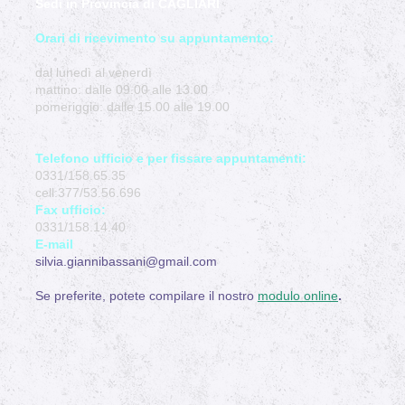
Sedi in Provincia di CAGLIARI
Orari di ricevimento su appuntamento:
dal lunedì al venerdì
mattino: dalle 09.00 alle 13.00
pomeriggio: dalle 15.00 alle 19.00
Telefono ufficio e per fissare appuntamenti:
0331/158.65.35
cell:377/53.56.696
Fax ufficio:
0331/158.14.40
E-mail
silvia.giannibassani@gmail.com
Se preferite, potete compilare il nostro
modulo online
.